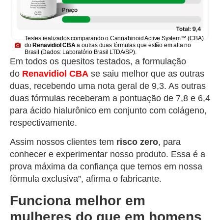
Testes realizados comparando o
Cannabinoid Active System™
(CBA)
do
Renavidiol CBA
a outras duas fórmulas que estão em alta no
Brasil (Dados: Laboratório Brasil LTDA/SP).
Em todos os quesitos testados, a formulação
do
Renavidiol
CBA
se saiu melhor que as outras
duas, recebendo uma nota geral de 9,3. As outras
duas fórmulas receberam a pontuação de 7,8 e 6,4
para ácido hialurônico em conjunto com colágeno,
respectivamente.
Assim nossos clientes tem
risco zero
, para
conhecer e experimentar nosso produto. Essa é a
prova máxima da confiança que temos em nossa
fórmula exclusiva”, afirma o fabricante.
Funciona melhor em
mulheres do que em homens