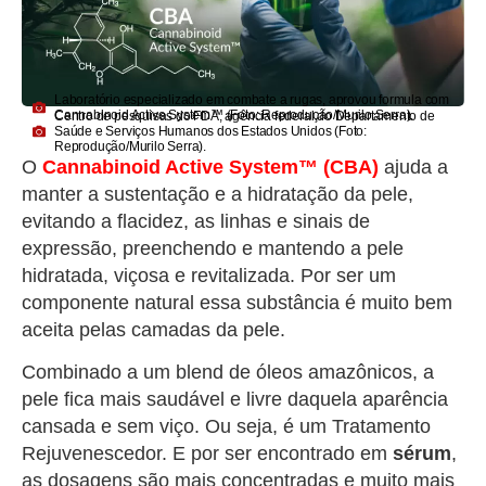
Laboratório especializado em combate a rugas, aprovou formula com
Cannabinoid Active System™ (Foto: Reprodução/Murilo Serra).
Centro de pesquisas do FDA, agência federal do Departamento de
Saúde e Serviços Humanos dos Estados Unidos (Foto:
Reprodução/Murilo Serra).
O
Cannabinoid Active System™ (CBA)
ajuda a
manter a sustentação e a hidratação da pele,
evitando a flacidez, as linhas e sinais de
expressão, preenchendo e mantendo a pele
hidratada, viçosa e revitalizada. Por ser um
componente natural essa substância é muito bem
aceita pelas camadas da pele.
Combinado a um blend de óleos amazônicos, a
pele fica mais saudável e livre daquela aparência
cansada e sem viço. Ou seja, é um Tratamento
Rejuvenescedor. E por ser encontrado em
sérum
,
as dosagens são mais concentradas e muito mais