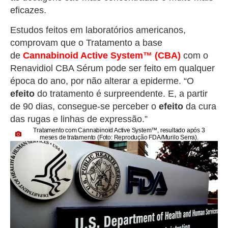
eficazes.
Estudos feitos em laboratórios americanos,
comprovam que o Tratamento a base
de
Cannabinoid Active System™
(CBA)
com o
Renavidiol CBA Sérum pode ser feito em qualquer
época do ano, por não alterar a epiderme. “O
efeito
do tratamento é surpreendente. E, a partir
de 90 dias, consegue-se perceber o
efeito
da cura
das rugas e linhas de expressão.”
Tratamento com
Cannabinoid Active System™
, resultado após 3
meses de tratamento (Foto: Reprodução FDA/Murilo Serra).