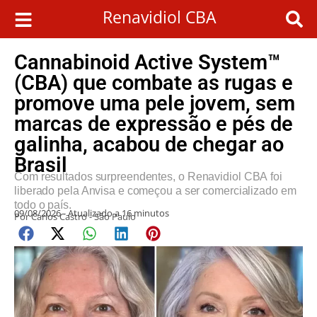
Renavidiol CBA
Cannabinoid Active System™
(CBA) que combate as rugas e
promove uma pele jovem, sem
marcas de expressão e pés de
galinha, acabou de chegar ao
Brasil
Com resultados surpreendentes, o
Renavidiol CBA
foi
liberado pela Anvisa e começou a ser comercializado
em
todo o país.
09/08/2026 - Atualizado a 16 minutos
Por Carlos Castro - São Paulo