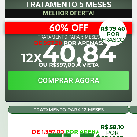
TRATAMENTO 5 MESES
MELHOR OFERTA!
60% OFF
R$ 79,40
POR
TRATAMENTO PARA 5 MESES
FRASCO
40,84
DE
997,20
POR APENAS:
12X
OU R$397,00 À VISTA​
COMPRAR AGORA
TRATAMENTO PARA 12 MESES
R$ 58,10
DE
1.397,00
POR APENAS:
POR