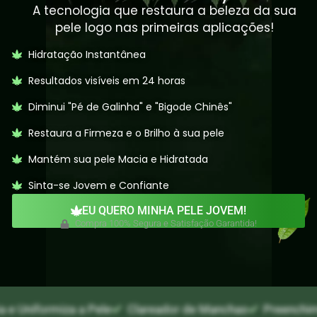
A tecnologia que restaura a beleza da sua
pele logo nas primeiras aplicações!
Hidratação Instantânea
Resultados visíveis em 24 horas
Diminui "Pé de Galinha" e "Bigode Chinês"
Restaura a Firmeza e o Brilho à sua pele
Mantém sua pele Macia e Hidratada
Sinta-se Jovem e Confiante
EU QUERO MINHA PELE JOVEM!
Compra 100% Segura e Satisfação Garantida!
ia e Uniformiza a Pele
Clareador de Manchas
Preenchim