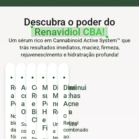
Descubra o poder do
Renavidiol CBA!
Um sérum rico em Cannabinoid Active System™ que
trás resultados imediatos, maciez, firmeza,
rejuvenescimento e hidratração profunda!
Rejuvenesce
Acaba
Combate
Mantém
Diminui
Diminui
a
com
Rugas
sua
Manchas
a
Pele
a
e
Pele
no
Acne
Oleosidade
Bigode
Hidratada
Rosto
No
O
Chines
e
blend
Retinol
Sua
Uniformiza
Firme
da
combinado
composição
a
O
fórmula
ao
contém
textura