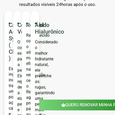
resultados visíveis 24horas após o uso.
Cannabinoid
Colágeno
Retinol
Ácido
Active
Verisol
Hialurônico
Reconhecido
System™
como
O
Considerado
(
o
colágeno
o
CBA
ativo
específico
melhor
)
mais
para
hidratante
eficaz
a
natural,
Esse
na
pele!
ele
ingrediente
renovação
Ele
preenche
inovador
celular,
rejuvenesce,
as
traz
o
devolve
rugas,
uma
Retinol
a
garantindo
poderosa
age
elasticidade
uma
ação
profundamente
perdida
pele
QUERO RENOVAR MINHA P
calmante
para
e
mais
e
suavizar