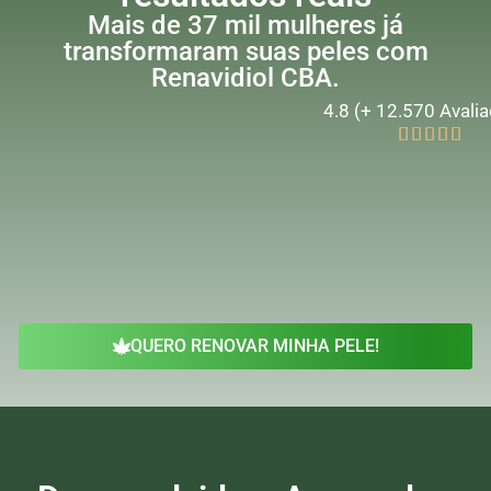
Mais de 37 mil mulheres já
transformaram suas peles com
Renavidiol CBA.
4.8 (+ 12.570 Avali





QUERO RENOVAR MINHA PELE!